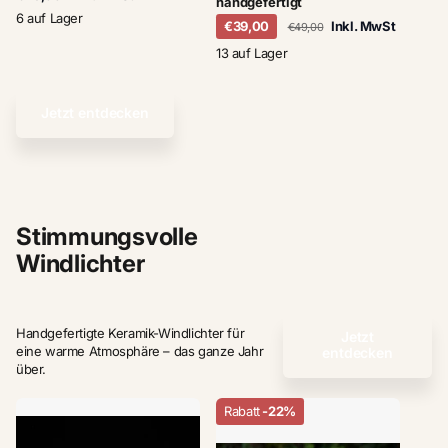
handgefertigt
6 auf Lager
€39,00
Inkl. MwSt
€49,00
13 auf Lager
Jetzt entdecken
Stimmungsvolle
Windlichter
Handgefertigte Keramik-Windlichter für
Jetzt
eine warme Atmosphäre – das ganze Jahr
entdecken
über.
Rabatt
-22%