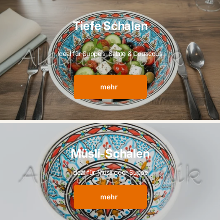
Tiefe Schalen
Ideal für Suppen, Salate & Couscous
mehr
Müsli-Schalen
Ideal für Müsli oder Suppe
mehr