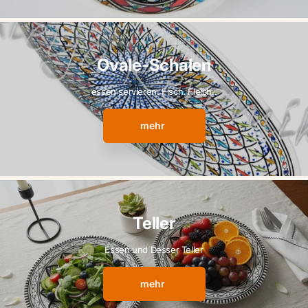
Ovale-Schalen
essen servieren: Fisch. Fleich..
mehr
Teller
Essen und Desser Teller
mehr