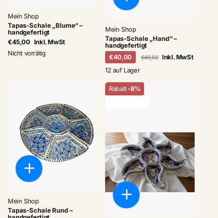
Mein Shop
Tapas-Schale „Blume“ –
Mein Shop
handgefertigt
Tapas-Schale „Hand“ –
€45,00
Inkl. MwSt
handgefertigt
Nicht vorrätig
€40,00
Inkl. MwSt
€49,00
12 auf Lager
Rabatt
-8%
letzter Vorrat
Mein Shop
Tapas-Schale Rund –
handgefertigt